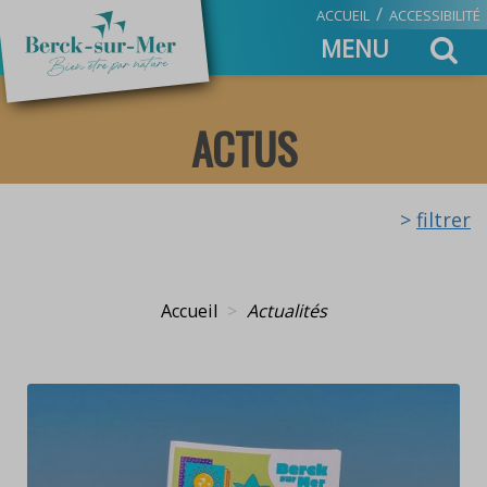
/
ACCUEIL
ACCESSIBILITÉ
Toggle
MENU
navigation
ACTUS
>
filtrer
Accueil
Actualités