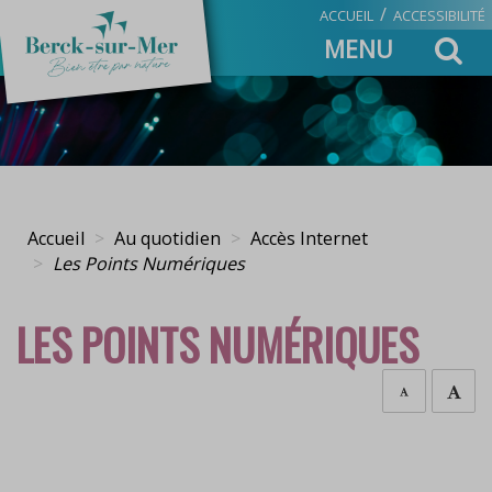
/
ACCUEIL
ACCESSIBILITÉ
Toggle
MENU
navigation
Accueil
Au quotidien
Accès Internet
Les Points Numériques
LES POINTS NUMÉRIQUES