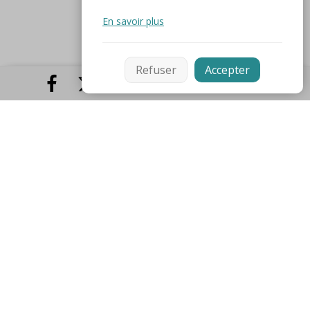
En savoir plus
Refuser
Accepter
Hôtel de Ville
, Place Claude Wilquin
62600 Berck-sur-Mer
Tél :
03 21 89 90 00
L'Hôtel de ville vous accueille
Lundi et mercredi de 8h30 à 17h30