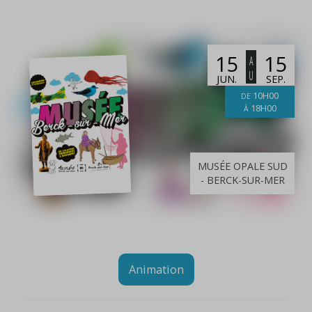
15
15
A
U
JUN.
SEP.
10H00
DE
18H00
À
MUSÉE OPALE SUD
- BERCK-SUR-MER
Animation