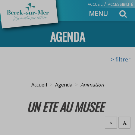
/
ACCUEIL
ACCESSIBILITÉ
Toggle
MENU
navigation
AGENDA
>
filtrer
Accueil
Agenda
Animation
UN ETE AU MUSEE